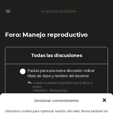
Foro: Manejo reproductivo
Todas las discusiones
Pautas para una nueva discusión: Indicar
título de clase y nombre del docente
e-quine academy
respondió
hace 2 años, 4
meses
1 Miembro
·
0Respuestas
Gestionar consentimiento
Utilizamos cookies para optimizar nuestro sitio web. Revisa tambien los
Viendo 1 de 1 discusiones