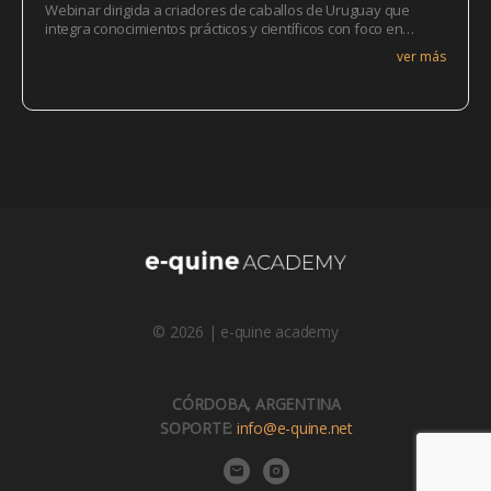
Webinar dirigida a criadores de caballos de Uruguay que
integra conocimientos prácticos y científicos con foco en
mejorar la productividad, bienestar y valor
ver más
funcional/deportivo de los animales. Este encuentro forma
parte de un Ciclo de Capacitación desarrollado por e-quine
ACADEMY y acompañado por la asociación ACCPC (Uruguay)
que la respalda y facilita su acceso a sus miembros y
comunidad de criadores, profesionales e interesados del
ámbito equino.
© 2026 | e-quine academy
CÓRDOBA, ARGENTINA
SOPORTE:
info@e-quine.net