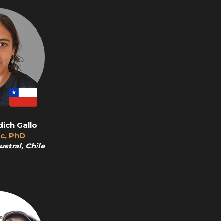
ich Gallo
c, PhD
stral, Chile