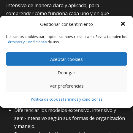
intensivo de manera clara y aplicada, para
comprender cómo funciona cada uno y en qué
contextos pueden desarrollarse. Además, se abordan
Gestionar consentimiento
nociones básicas de sostenibilidad y buenas prácticas,
favoreciendo una mirada integral sobre la producción
Utilizamos cookies para optimizar nuestro sitio web. Revisa tambien los
Términos y Condiciones
de uso.
equina.
Aceptar cookies
Objetivos de Aprendizaje:
Denegar
Al completar este curso, deberías ser capaz de:​
Ver preferencias
Identificar las características básicas de los
Política de cookies
Términos y condiciones
principales sistemas de producción de caballos.
Diferenciar los modelos extensivo, intensivo y
semi-intensivo según sus formas de organización
y manejo.