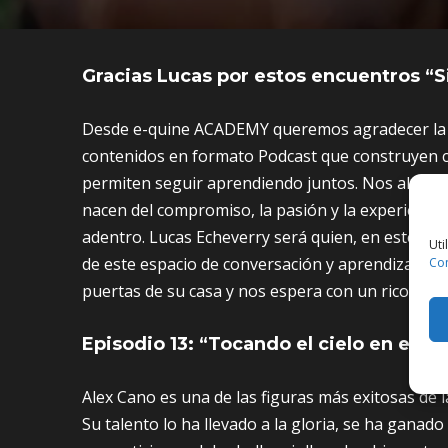
Gracias Lucas por estos encuentros “
Desde e-quine ACADEMY queremos agradecer la po
contenidos en formato Podcast que construyen c
permiten seguir aprendiendo juntos. Nos alegra 
nacen del compromiso, la pasión y la experiencia
adentro. Lucas Echeverry será quien, en este y e
Uti
de este espacio de conversación y aprendizaje com
Co
puertas de su casa y nos espera con un rico café.
Episodio 13: “Tocando el cielo en el m
Alex Cano es una de las figuras más exitosas de 
Su talento lo ha llevado a la gloria, se ha ganado