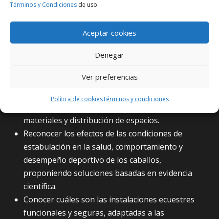
capaz de:
Términos y Condiciones
de uso.
Identificar los diferentes tipos de instalaciones
Aceptar cookies
ecuestres, incluyendo sistemas pastoriles,
semiabiertos y confinamientos, así como su
Denegar
impacto en el bienestar y rendimiento del caballo.
Ver preferencias
Identificar los principios fundamentales del diseño
de instalaciones para equinos, considerando
Política de cookies
Términos y condiciones
factores como bioseguridad, ventilación,
materiales y distribución de espacios.
Reconocer los efectos de las condiciones de
estabulación en la salud, comportamiento y
desempeño deportivo de los caballos,
proponiendo soluciones basadas en evidencia
científica.
Conocer cuáles son las instalaciones ecuestres
funcionales y seguras, adaptadas a las